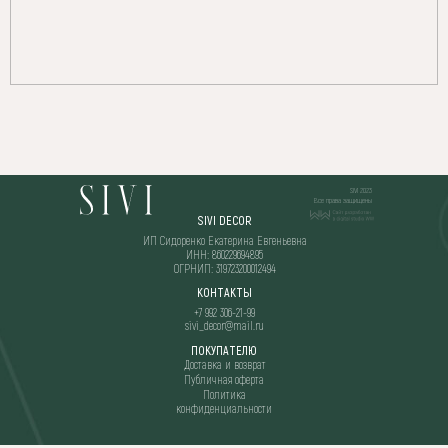
SIVI 2023
Все права защищены
SIVI DECOR
ИП Сидоренко Екатерина Евгеньевна
ИНН: 860229694895
ОГРНИП: 319723200012494
КОНТАКТЫ
+7 992 306-21-99
sivi_decor@mail.ru
ПОКУПАТЕЛЮ
Доставка и возврат
Публичная оферта
Политика
конфиденциальности