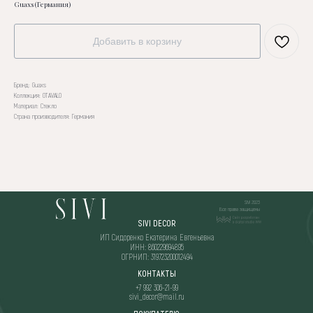
Guaxs (Германия)
Добавить в корзину
Бренд: Guaxs
Коллекция: OTAVALO
Материал: Стекло
Страна производителя: Германия
SIVI 2023
Все права защищены
SIVI DECOR
ИП Сидоренко Екатерина Евгеньевна
ИНН: 860229694895
ОГРНИП: 319723200012494
КОНТАКТЫ
+7 992 306-21-99
sivi_decor@mail.ru