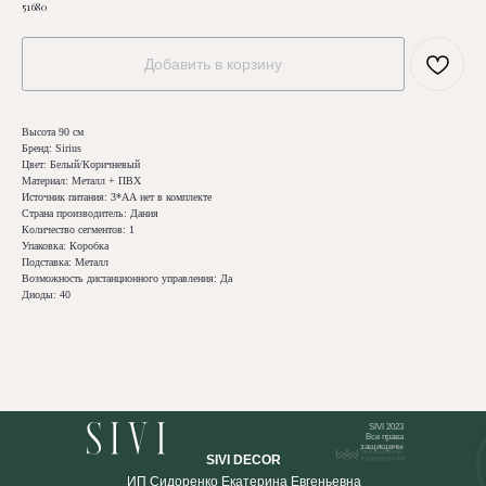
51680
Добавить в корзину
Высота 90 см
Бренд: Sirius
Цвет: Белый/Коричневый
Материал: Металл + ПВХ
Источник питания: 3*АА нет в комплекте
Страна производитель: Дания
Количество сегментов: 1
Упаковка: Коробка
Подставка: Металл
Возможность дистанционного управления: Да
Диоды: 40
SIVI 2023
Все права
защищены
SIVI DECOR
ИП Сидоренко Екатерина Евгеньевна