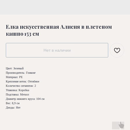
Елка искусственная Алисия в плетеном
кашпо 153 см
Нет в наличии
Цвет: Зеленый
Производитель: Гонконг
Материал: РЕ
Крепление веток: Отгибное
Количество сегментов: 2
Упаковка: Коробка
Подставка: Металл
Диаметр нижнего яруса: 104 см
Вес: 8,9 см
Диоды: Нет