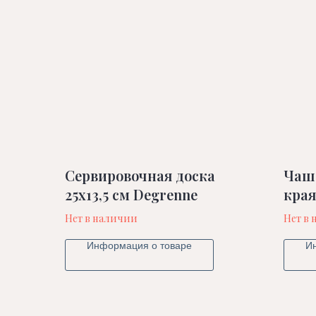
Сервировочная доска
Чаш
25х13,5 см Degrenne
края
Degr
Нет в наличии
Нет в
Информация о товаре
И