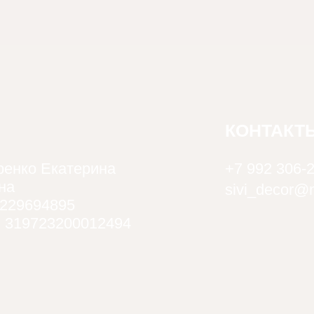
КОНТАКТ
енко Екатерина
+7 992 306-
на
sivi_decor@m
229694895
 319723200012494