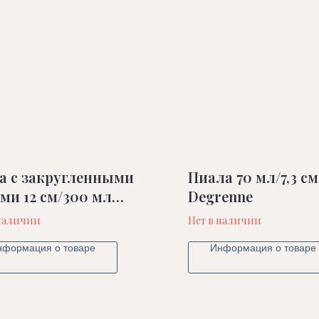
а с закругленными
Пиала 70 мл/7,3 см
ми 12 см/300 мл
Degrenne
enne
 наличии
Нет в наличии
нформация о товаре
Информация о товаре